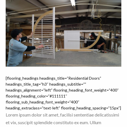
[flooring_headings headings_title=”Residential Doors”
headings_title_tag=”h3″ headings_subtitle=””
headings_alignment=”left” flooring_heading_font_weight=”400″
flooring_heading_color=”#111111″
flooring_sub_heading_font_weight=”400″
heading_extraclass=”text-left” flooring_heading_spacing=”15px”]
Lorem ipsum dolor sit amet, facilisi sententiae delicatissimi
et vix, suscipit splendide constituto ex eum. Ullum