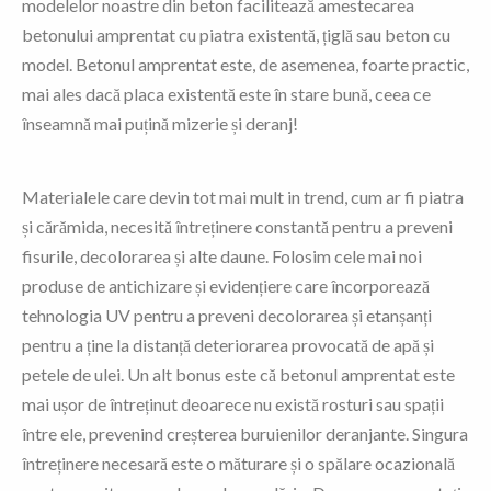
modelelor noastre din beton facilitează amestecarea
betonului amprentat cu piatra existentă, țiglă sau beton cu
model. Betonul amprentat este, de asemenea, foarte practic,
mai ales dacă placa existentă este în stare bună, ceea ce
înseamnă mai puțină mizerie și deranj!
Materialele care devin tot mai mult in trend, cum ar fi piatra
și cărămida, necesită întreținere constantă pentru a preveni
fisurile, decolorarea și alte daune. Folosim cele mai noi
produse de antichizare și evidențiere care încorporează
tehnologia UV pentru a preveni decolorarea și etanșanți
pentru a ține la distanță deteriorarea provocată de apă și
petele de ulei. Un alt bonus este că betonul amprentat este
mai ușor de întreținut deoarece nu există rosturi sau spații
între ele, prevenind creșterea buruienilor deranjante. Singura
întreținere necesară este o măturare și o spălare ocazională