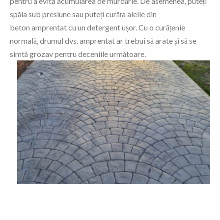
pentru a evita acumularea de murdărie. De asemenea, puteți
spăla sub presiune sau puteți curăța aleile din
beton amprentat cu un detergent ușor. Cu o curățenie
normală, drumul dvs. amprentat ar trebui să arate și să se
simtă grozav pentru deceniile următoare.