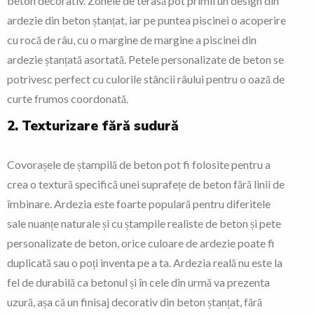
beton decorativ. Zonele de terasă pot primii un design din
ardezie din beton ștanțat, iar pe puntea piscinei o acoperire
cu rocă de râu, cu o margine de margine a piscinei din
ardezie ștanțată asortată. Petele personalizate de beton se
potrivesc perfect cu culorile stâncii râului pentru o oază de
curte frumos coordonată.
2. Texturizare fără sudură
Covorașele de ștampilă de beton pot fi folosite pentru a
crea o textură specifică unei suprafețe de beton fără linii de
îmbinare. Ardezia este foarte populară pentru diferitele
sale nuanțe naturale și cu ștampile realiste de beton și pete
personalizate de beton, orice culoare de ardezie poate fi
duplicată sau o poți inventa pe a ta. Ardezia reală nu este la
fel de durabilă ca betonul și în cele din urmă va prezenta
uzură, așa că un finisaj decorativ din beton ștanțat, fără