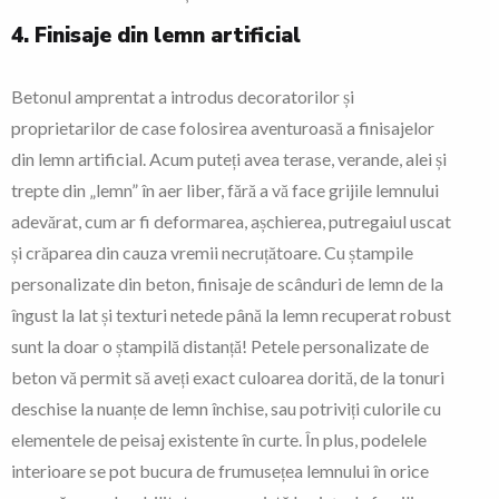
4. Finisaje din lemn artificial
Betonul amprentat a introdus decoratorilor și
proprietarilor de case folosirea aventuroasă a finisajelor
din lemn artificial. Acum puteți avea terase, verande, alei și
trepte din „lemn” în aer liber, fără a vă face grijile lemnului
adevărat, cum ar fi deformarea, așchierea, putregaiul uscat
și crăparea din cauza vremii necruțătoare. Cu ștampile
personalizate din beton, finisaje de scânduri de lemn de la
îngust la lat și texturi netede până la lemn recuperat robust
sunt la doar o ștampilă distanță! Petele personalizate de
beton vă permit să aveți exact culoarea dorită, de la tonuri
deschise la nuanțe de lemn închise, sau potriviți culorile cu
elementele de peisaj existente în curte. În plus, podelele
interioare se pot bucura de frumusețea lemnului în orice