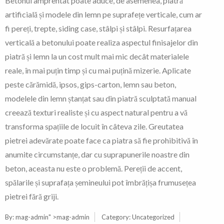
Betonul amprentat poate aduce, de asemenea, piatră
artificială și modele din lemn pe suprafețe verticale, cum ar
fi pereți, trepte, siding case, stâlpi și stâlpi. Resurfațarea
verticală a betonului poate realiza aspectul finisajelor din
piatră și lemn la un cost mult mai mic decât materialele
reale, în mai puțin timp și cu mai puțină mizerie. Aplicate
peste cărămidă, ipsos, gips-carton, lemn sau beton,
modelele din lemn ștanțat sau din piatră sculptată manual
creează texturi realiste și cu aspect natural pentru a vă
transforma spațiile de locuit în câteva zile. Greutatea
pietrei adevărate poate face ca piatra să fie prohibitivă în
anumite circumstanțe, dar cu suprapunerile noastre din
beton, aceasta nu este o problemă. Pereții de accent,
spălarile și suprafața șemineului pot îmbrățișa frumusețea
pietrei fără griji.
By:
mag-admin
" >mag-admin
Category:
Uncategorized