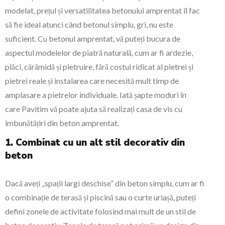
modelat, prețul și versatilitatea betonului amprentat îl fac
să fie ideal atunci când betonul simplu, gri, nu este
suficient. Cu betonul amprentat, vă puteți bucura de
aspectul modelelor de piatră naturală, cum ar fi ardezie,
plăci, cărămidă și pietruire, fără costul ridicat al pietrei și
pietrei reale și instalarea care necesită mult timp de
amplasare a pietrelor individuale. Iată șapte moduri în
care Pavitim vă poate ajuta să realizați casa de vis cu
îmbunătățiri din beton amprentat.
1. Combinat cu un alt stil decorativ din
beton
Dacă aveți „spații largi deschise” din beton simplu, cum ar fi
o combinație de terasă și piscină sau o curte uriașă, puteți
defini zonele de activitate folosind mai mult de un stil de