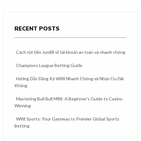
RECENT POSTS
Cách rút tiền Jun88 về tài khoản an toàn và nhanh chóng
Champions League Betting Guide
Hướng Dẫn Đăng Ký W88 Nhanh Chóng và Nhận Ưu Đãi
Khủng
Mastering Bull Bull M88: A Beginner’s Guide to Casino
Winning
W88 Sports: Your Gateway to Premier Global Sports
Betting