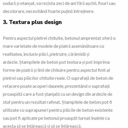
sudură și etanșat, va rezista zeci de ani fără așchii, fisuri sau
decolorare, necesitând foarte puțină întreținere.
3. Textura plus design
Pentru aspectul pietrei chituite, betonul amprentat oferă o
mare varietate de modele de piatră asemănătoare cu
realitatea, inclusiv plăci, pietruire, cărămidă și
ardezie. Ștampilele de beton pot textura și pot imprima
forme de piatră și linii de chituire pentru aspectul finit al
pietrei sau plăcilor chituite reale. O suprafață de beton de
refacere poate acoperi daunele, prezentând o suprafață
proaspătă care a fost ștanțată cu un design din ardezie de
stuf pentru un rezultat rafinat. Ștampilele de beton pot fi
utilizate cu suprapuneri pentru plăcile de beton existente
sau pot fi aplicate pe betonul proaspăt turnat înainte ca
acesta să se întărească și să se întărească.