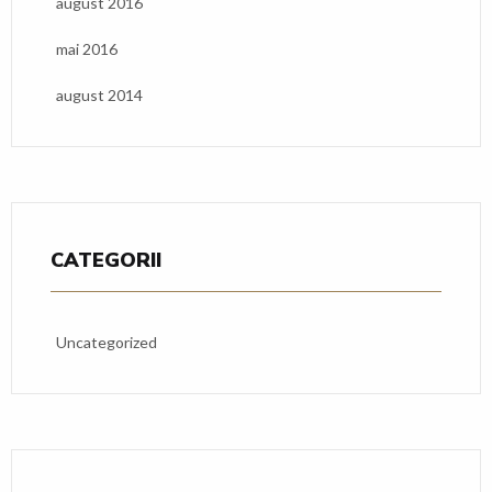
august 2016
mai 2016
august 2014
CATEGORII
Uncategorized