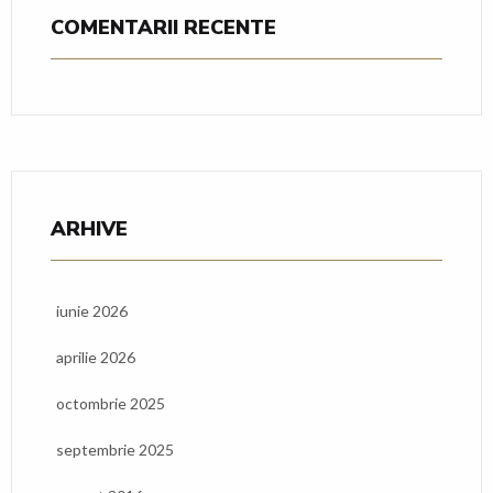
COMENTARII RECENTE
ARHIVE
iunie 2026
aprilie 2026
octombrie 2025
septembrie 2025