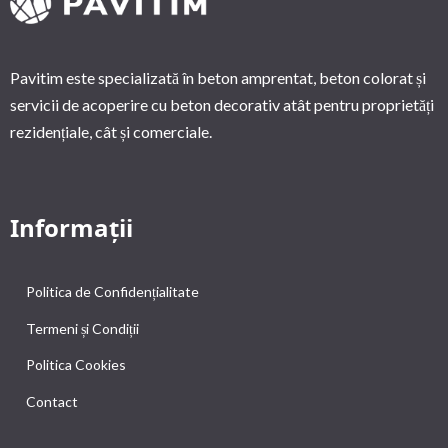
Pavitim este specializată în beton amprentat, beton colorat și
servicii de acoperire cu beton decorativ atât pentru proprietăți
rezidențiale, cât și comerciale.
Informații
Politica de Confidențialitate
Termeni și Condiții
Politica Cookies
Contact