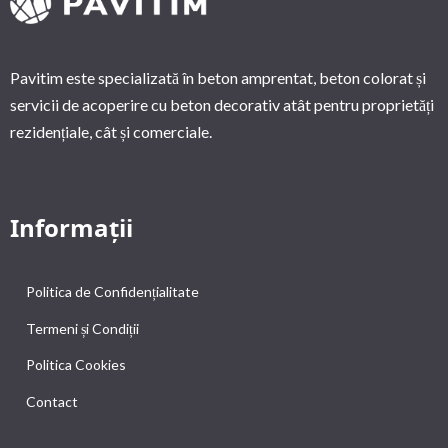
Pavitim este specializată în beton amprentat, beton colorat și
servicii de acoperire cu beton decorativ atât pentru proprietăți
rezidențiale, cât și comerciale.
Informații
Politica de Confidențialitate
Termeni și Condiții
Politica Cookies
Contact