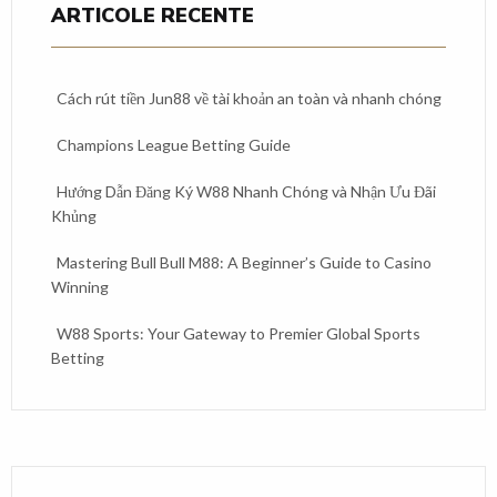
ARTICOLE RECENTE
Cách rút tiền Jun88 về tài khoản an toàn và nhanh chóng
Champions League Betting Guide
Hướng Dẫn Đăng Ký W88 Nhanh Chóng và Nhận Ưu Đãi
Khủng
Mastering Bull Bull M88: A Beginner’s Guide to Casino
Winning
W88 Sports: Your Gateway to Premier Global Sports
Betting