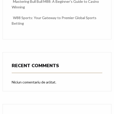
Mastering Bull Bull M88: A Beginner’s Guide to Casino
Winning
W88 Sports: Your Gateway to Premier Global Sports
Betting
RECENT COMMENTS
Niciun comentariu de arătat.