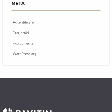
META
Autentificare
Flux intrări
Flux comentarii
WordPress.org