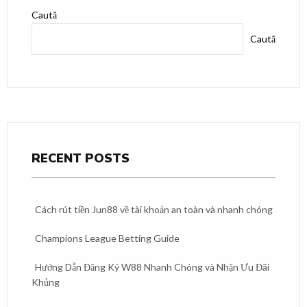
Caută
Caută
RECENT POSTS
Cách rút tiền Jun88 về tài khoản an toàn và nhanh chóng
Champions League Betting Guide
Hướng Dẫn Đăng Ký W88 Nhanh Chóng và Nhận Ưu Đãi
Khủng