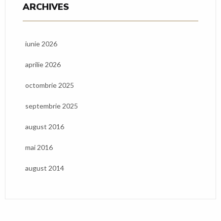
ARCHIVES
iunie 2026
aprilie 2026
octombrie 2025
septembrie 2025
august 2016
mai 2016
august 2014