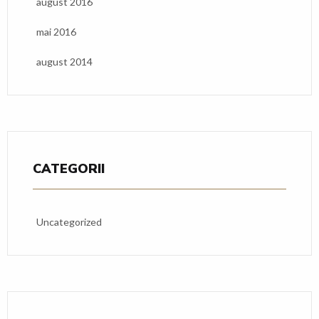
august 2016
mai 2016
august 2014
CATEGORII
Uncategorized