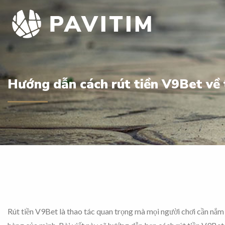
Hướng dẫn cách rút tiền V9Bet về 
Rút tiền V9Bet là thao tác quan trọng mà mọi người chơi cần nắm 