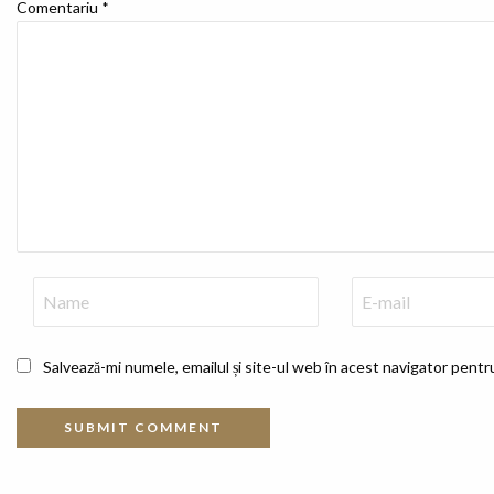
Comentariu
*
Salvează-mi numele, emailul și site-ul web în acest navigator pentr