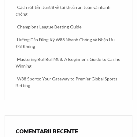
Cách rút tiền Jun88 về tài khoản an toàn và nhanh
chóng
Champions League Betting Guide
Hướng Dẫn Đăng Ký W88 Nhanh Chóng và Nhận Ưu
Đãi Khủng
Mastering Bull Bull M88: A Beginner’s Guide to Casino
Winning
W88 Sports: Your Gateway to Premier Global Sports
Betting
COMENTARII RECENTE