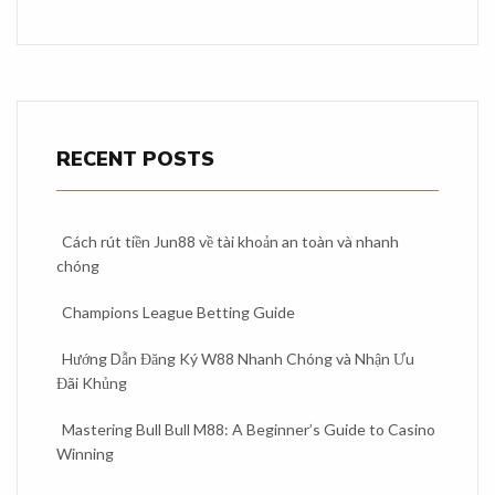
RECENT POSTS
Cách rút tiền Jun88 về tài khoản an toàn và nhanh
chóng
Champions League Betting Guide
Hướng Dẫn Đăng Ký W88 Nhanh Chóng và Nhận Ưu
Đãi Khủng
Mastering Bull Bull M88: A Beginner’s Guide to Casino
Winning