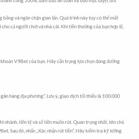
t thành công 100%, đảm bảo an toàn và bảo mật tuyệt đối.
 bằng và ngăn chặn gian lận. Quá trình này tuy có thể mất
 cho cả người chơi và nhà cái. Khi tiền thưởng của bạn hợp lệ,
ài khoản V9Bet của bạn. Hãy cẩn trọng lựa chọn đúng đường
ân hàng địa phương”. Lưu ý, giao dịch tối thiểu là 100.000
i nhánh, tiền tệ và số tiền muốn rút. Quan trọng nhất, tên chủ
Bet. Sau đó, nhấn „Xác nhận rút tiền”. Hãy kiểm tra kỹ lưỡng